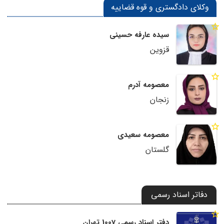
وکلای دادگستری و قوه قضاییه
سیده عارفه حسینی
قزوین
معصومه آدرم
زنجان
معصومه سعیدی
گلستان
دفاتر اسناد رسمی
دفتر اسناد رسمی 1007 تهران