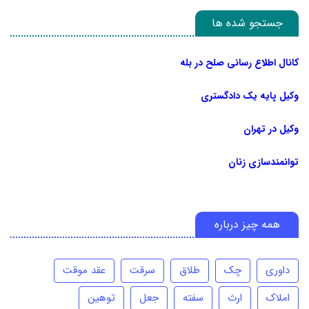
جستجو شده ها
کانال اطلاع رسانی صلح در بله
وکیل پایه یک دادگستری
وکیل در تهران
توانمندسازی زنان
همه چیز درباره
داوری
چک
طلاق
سرقت
عقد موقت
املاک
ارث
سفته
جعل
توهین