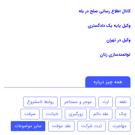
کانال اطلاع رسانی صلح در بله
وکیل پایه یک دادگستری
وکیل در تهران
توانمندسازی زنان
همه چیز درباره
نفقه
ارث
موجر و مستاجر
روابط نامشروع
چک
عقد دائم
زورگیری
خیانت
سرقت
مهاجرت
ثبت شرکت
عقد موقت
سایر موضوعات