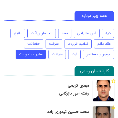
همه چیز درباره
دیه
امور مالیاتی
نفقه
انحصار وراثت
طلاق
عقد دائم
تنظیم قرارداد
سرقت
حضانت
موجر و مستاجر
ارث
خیانت
سایر موضوعات
کارشناسان رسمی
مهدی کریمی
رشته امور بازرگانی
محمد حسین تیموری زاده