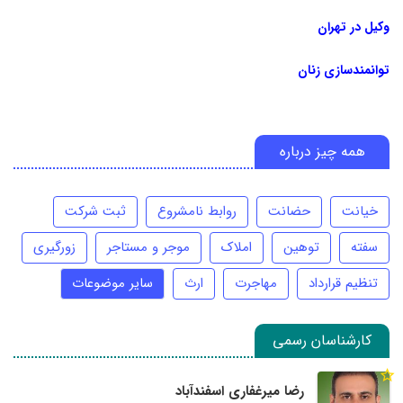
وکیل در تهران
توانمندسازی زنان
همه چیز درباره
خیانت
حضانت
روابط نامشروع
ثبت شرکت
سفته
توهین
املاک
موجر و مستاجر
زورگیری
تنظیم قرارداد
مهاجرت
ارث
سایر موضوعات
کارشناسان رسمی
رضا میرغفاری اسفندآباد