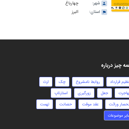
چهارباغ
شهر:
البرز
استان:
ه چیز درباره
ظیم قرارداد
روابط نامشروع
چک
ارث
هاجرت
جعل
زورگیری
استارتاپ
نحصار وراثت
عقد موقت
حضانت
تهمت
ایر موضوعات