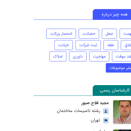
همه چیز درباره
همت
جعل
حضانت
انحصار وراثت
لاق
نفقه
ثبت شرکت
خیانت
قد موقت
مهاجرت
داوری
املاک
ایر موضوعات
کارشناسان رسمی
مجید فلاح صبور
رشته تاسیسات ساختمان
تهران