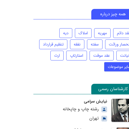
همه چیز درباره
قد دائم
مهریه
املاک
دیه
نحصار وراثت
سفته
نفقه
تنظیم قرارداد
یانت
عقد موقت
استارتاپ
ارث
ایر موضوعات
کارشناسان رسمی
نیایش سرامی
رشته چاپ و چاپخانه
تهران