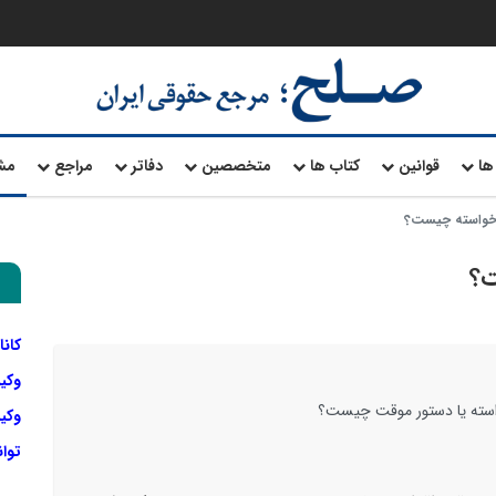
ها
قوانین
کتاب ها
متخصصین
دفاتر
مراجع
مش
 خواسته چیست؟
ت؟
کانا
وکی
واسته یا دستور موقت چیست؟
وکیل
توا