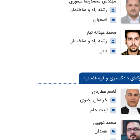
مهندس محمدرضا تیموری
رشته راه و ساختمان
اصفهان
محمد عبداله تبار
رشته راه و ساختمان
بابل
کلای دادگستری و قوه قضاییه
قاسم عطاردی
خراسان رضوی
تربت جام
محمد نجیبی
همدان