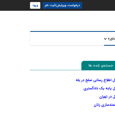
درخواست ویرایش/ثبت نام
ورود
اوره
جستجو شده ها
ل اطلاع رسانی صلح در بله
ل پایه یک دادگستری
 در تهران
نمندسازی زنان