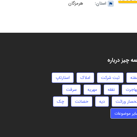
هرمزگان
استان:
ه چیز درباره
فته
ثبت شرکت
املاک
استارتاپ
هاجرت
نفقه
مهریه
سرقت
نحصار وراثت
دیه
حضانت
چک
ایر موضوعات