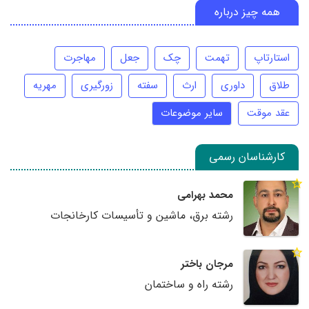
همه چیز درباره
استارتاپ
تهمت
چک
جعل
مهاجرت
طلاق
داوری
ارث
سفته
زورگیری
مهریه
عقد موقت
سایر موضوعات
کارشناسان رسمی
محمد بهرامی
رشته برق، ماشین و تأسیسات کارخانجات
مرجان باختر
رشته راه و ساختمان