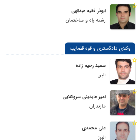
ابوذر فقیه عبدالهی
رشته راه و ساختمان
وکلای دادگستری و قوه قضاییه
سعید رحیم زاده
البرز
امیر عابدینی سروکلایی
مازندران
علی محمدی
البرز