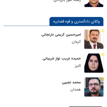
وکلای دادگستری و قوه قضاییه
امیرحسین کریمی دارنجانی
کرمان
حمیده غریب نواز شربیانی
البرز
محمد نجیبی
همدان