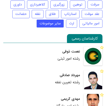
سرقت
توهین
زورگیری
کلاهبرداری
داوری
عقد موقت
استارتاپ
طلاق
نفقه
حضانت
امور مالیاتی
ارث
سایر موضوعات
کارشناسان رسمی
نعمت ذوقی
رشته امور ثبتی
مهرداد صادقی
رشته تعیین نفقه
مهدی کریمی
رشته امور بازرگانی