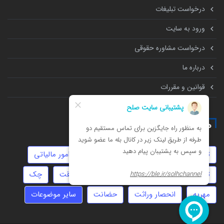
درخواست تبلیغات
ورود به سایت
درخواست مشاوره حقوقی
درباره ما
قوانین و مقررات
همه چیز درباره
توهین
روابط نامشروع
مهاجرت
امور مالیاتی
تهمت
کلاهبرداری
املاک
عقد موقت
چک
مهریه
انحصار وراثت
حضانت
سایر موضوعات