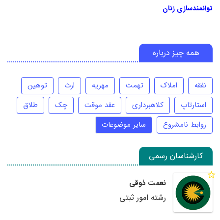
توانمندسازی زنان
همه چیز درباره
نفقه
املاک
تهمت
مهریه
ارث
توهین
استارتاپ
کلاهبرداری
عقد موقت
چک
طلاق
روابط نامشروع
سایر موضوعات
کارشناسان رسمی
نعمت ذوقی
رشته امور ثبتی