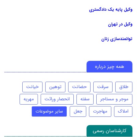
وکیل پایه یک دادگستری
وکیل در تهران
توانمندسازی زنان
همه چیز درباره
طلاق
سرقت
حضانت
توهین
خیانت
موجر و مستاجر
سفته
انحصار وراثت
مهریه
املاک
مهاجرت
جعل
سایر موضوعات
کارشناسان رسمی