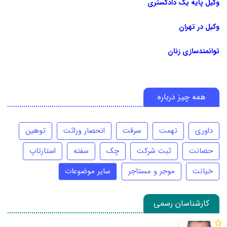
وکیل پایه یک دادگستری
وکیل در تهران
توانمندسازی زنان
همه چیز درباره
داوری
تهمت
سرقت
انحصار وراثت
توهین
حضانت
ثبت شرکت
چک
سفته
استارتاپ
خیانت
موجر و مستاجر
سایر موضوعات
کارشناسان رسمی