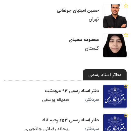
حسین امینیان جونقانی
تهران
معصومه سعیدی
گلستان
دفاتر اسناد رسمی
دفتر اسناد رسمی 93 مرودشت
صدیقه یوسفی
سردفتر:
دفتر اسناد رسمی 253 رحیم آباد
ریحانه رضائی چافجیری
سردفتر: