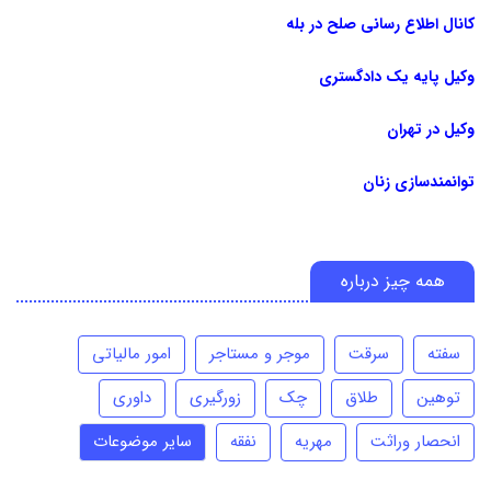
کانال اطلاع رسانی صلح در بله
وکیل پایه یک دادگستری
وکیل در تهران
توانمندسازی زنان
همه چیز درباره
سفته
سرقت
موجر و مستاجر
امور مالیاتی
توهین
طلاق
چک
زورگیری
داوری
انحصار وراثت
مهریه
نفقه
سایر موضوعات