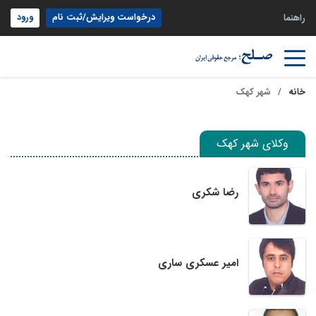
درخواست ویرایش/ثبت نام
ورود
راهنما
خانه
شهر کهک
وکلای شهر کهک
رضا شکری
امیر عسکری ساری