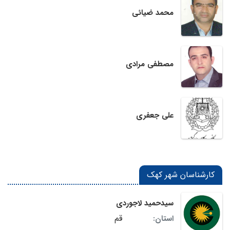
محمد ضیائی
مصطفی مرادی
علی جعفری
کارشناسان شهر کهک
سیدحمید لاجوردی
قم
استان: