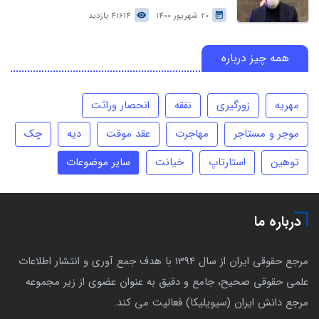
20 شهریور 1400
41614 بازدید
همه چیز درباره
مهریه
زورگیری
نفقه
انحصار وراثت
موجر و مستاجر
مهاجرت
عقد موقت
دیه
چک
توهین
استارتاپ
خیانت
سایر موضوعات
درباره ما
مرجع حقوقی ایران از سال 1394 با هدف جمع آوری و انتشار اطلاعات
علمی حقوقی صحیح، جامع و دقیق به عنوان عضوی از زیر مجموعه
مرجع دانش ایران (سیویلیکا) فعالیت می کند.