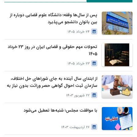
پس از سال‌ها وقفه؛ دانشگاه علوم قضایی دوباره از
بین بانوان دانشجو می‌پذیرد
24 خرداد 1405
تحولات مهم حقوقی و قضایی ایران در روز 23 خرداد
1405
23 خرداد 1405
از ابتدای سال آینده به جای شوراهای حل اختلاف،
سازمان ثبت احوال گواهی حصر وراثت بدون نیاز به
درخواست وراث صادر خواهد کرد
22 شهریور 1403
با موافقت مجلس؛ شنبه‌ها تعطیل می‌شود
26 اردیبهشت 1403