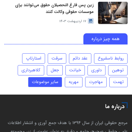
زین پس فارغ التحصیلان حقوق می‌توانند برای
موسسات حقوقی وکالت کنند
17 اردیبهشت 1403
همه چیز درباره
روابط نامشروع
عقد دائم
سرقت
استارتاپ
توهین
داوری
خیانت
جعل
کلاهبرداری
تهمت
مهاجرت
مهریه
سایر موضوعات
درباره ما
مرجع حقوقی ایران از سال 1394 با هدف جمع آوری و انتشار اطلاعات
علمی حقوقی صحیح، جامع و دقیق به عنوان عضوی از زیر مجموعه