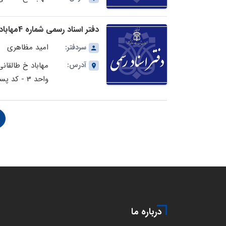
دفتر اسناد رسمی شماره 4مهاباد در استان آذربایجان غربی
امید مظاهری
سردفتر:
آدرس:
واحد 3 - کد پستی: 5913798641
درباره ما