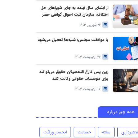
از ابتدای سال آینده به جای شوراهای حل
اختلاف، سازمان ثبت احوال گواهی حصر
وراثت بدون نیاز به درخواست وراث صادر
22 شهریور 1403
خواهد کرد
با موافقت مجلس؛ شنبه‌ها تعطیل می‌شود
26 اردیبهشت 1403
زین پس فارغ التحصیلان حقوق می‌توانند
برای موسسات حقوقی وکالت کنند
17 اردیبهشت 1403
همه چیز درباره
لاهبرداری
سفته
حضانت
انحصار وراثت