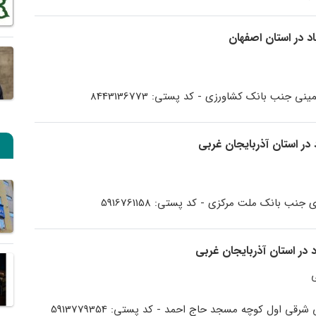
نی جنب بانک کشاورزی - کد پستی: 8443136773
نب بانک ملت مرکزی - کد پستی: 5916761158
شرقی اول کوچه مسجد حاج احمد - کد پستی: 5913779354