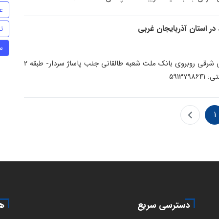
ع
ت
س
مهاباد خ طالقانی شرقی روبروی بانک ملت شعبه طالقانی جنب پاساژ سردار- طبقه 2
1
دسترسی سریع
هم