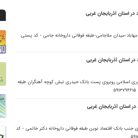
مهاباد-میدان ملاجامی-طبقه فوقانی داروخانه جامی - کد پستی:
وری اسلامی روبروی پست بانک حیدری نبش کوچه آهنگران طبقه
5
 جنب بانک اقتصاد نوین طبقه فوقانی داروخانه دکتر خاتمی - کد