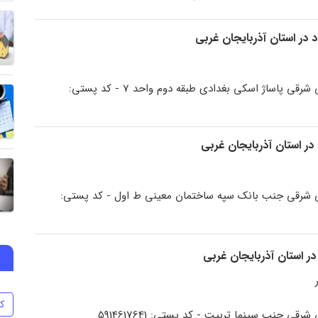
مهاباد خ طالقانی شرقی پاساژ اسکی بغدادی طبقه دوم واحد 7 - کد پستی:
نی شرقی جنب بانک سپه ساختمان معینی ط اول - کد پستی:
ک
شرقی جنب سینما تربیت - کد پستی: 5914617641