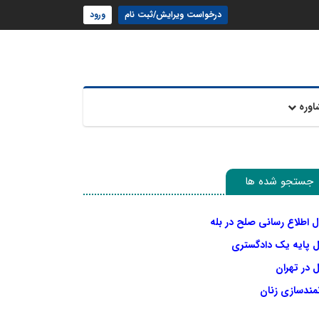
درخواست ویرایش/ثبت نام
ورود
اوره
جستجو شده ها
ل اطلاع رسانی صلح در بله
ل پایه یک دادگستری
 در تهران
نمندسازی زنان