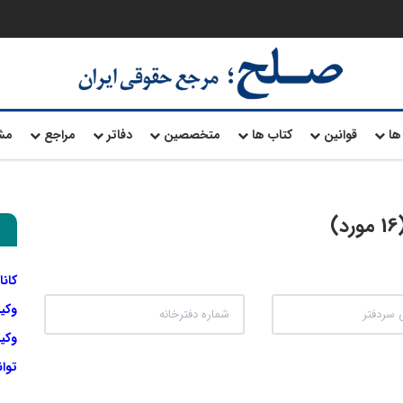
ها
قوانین
کتاب ها
متخصصین
دفاتر
مراجع
مش
کانا
وکی
وکیل
توا