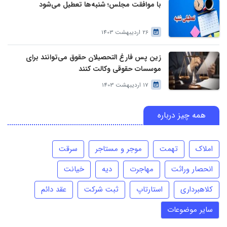
با موافقت مجلس؛ شنبه‌ها تعطیل می‌شود
26 اردیبهشت 1403
زین پس فارغ التحصیلان حقوق می‌توانند برای
موسسات حقوقی وکالت کنند
17 اردیبهشت 1403
همه چیز درباره
املاک
تهمت
موجر و مستاجر
سرقت
انحصار وراثت
مهاجرت
دیه
خیانت
کلاهبرداری
استارتاپ
ثبت شرکت
عقد دائم
سایر موضوعات