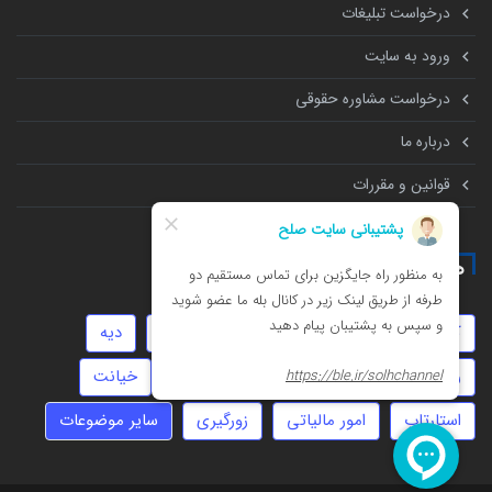
درخواست تبلیغات
ورود به سایت
درخواست مشاوره حقوقی
درباره ما
قوانین و مقررات
همه چیز درباره
کلاهبرداری
سفته
توهین
داوری
دیه
روابط نامشروع
املاک
ثبت شرکت
خیانت
استارتاپ
امور مالیاتی
زورگیری
سایر موضوعات