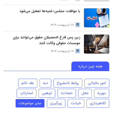
با موافقت مجلس؛ شنبه‌ها تعطیل می‌شود
26 اردیبهشت 1403
زین پس فارغ التحصیلان حقوق می‌توانند برای
موسسات حقوقی وکالت کنند
17 اردیبهشت 1403
همه چیز درباره
امور مالیاتی
روابط نامشروع
دیه
عقد دائم
مهریه
جعل
حضانت
توهین
استارتاپ
کلاهبرداری
خیانت
زورگیری
سایر موضوعات