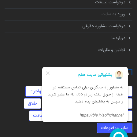
درخواست تبلیغات
ورود به سایت
درخواست مشاوره حقوقی
درباره ما
قوانین و مقررات
همه چیز درباره
موجر و مستاجر
سفته
عقد دائم
مهاجرت
انحصار وراثت
نفقه
روابط نامشروع
طلاق
تنظیم قرارداد
عقد موقت
ارث
حضانت
سایر موضوعات