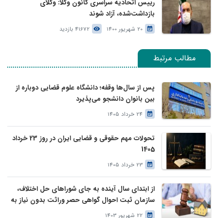
رییس اتحادیه سراسری کانون وکلا: وکلای
بازداشت‌شده، آزاد شوند
20 شهریور 1400
41672 بازدید
مطالب مرتبط
پس از سال‌ها وقفه؛ دانشگاه علوم قضایی دوباره از
بین بانوان دانشجو می‌پذیرد
24 خرداد 1405
تحولات مهم حقوقی و قضایی ایران در روز 23 خرداد
1405
23 خرداد 1405
از ابتدای سال آینده به جای شوراهای حل اختلاف،
سازمان ثبت احوال گواهی حصر وراثت بدون نیاز به
درخواست وراث صادر خواهد کرد
22 شهریور 1403