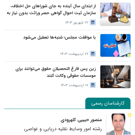
از ابتدای سال آینده به جای شوراهای حل اختلاف،
سازمان ثبت احوال گواهی حصر وراثت بدون نیاز به
درخواست وراث صادر خواهد کرد
22 شهریور 1403
با موافقت مجلس؛ شنبه‌ها تعطیل می‌شود
26 اردیبهشت 1403
زین پس فارغ التحصیلان حقوق می‌توانند برای
موسسات حقوقی وکالت کنند
17 اردیبهشت 1403
کارشناسان رسمی
منصور حبیبی کلهرودی
رشته امور وسایط نقلیه دریایی و غواصی