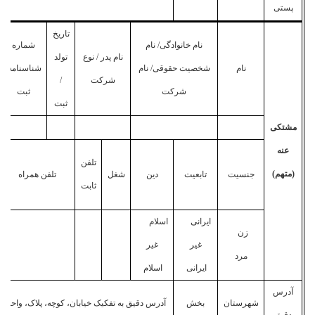
پستی
تاریخ
نام خانوادگی/ نام
شماره
نام پدر / نوع
تولد
نام
شخصیت حقوقی/ نام
شناسنامه/
شرکت
/
شرکت
ثبت
ثبت
مشتکی
عنه
تلفن
(متهم)
جنسیت
تابعیت
دین
شغل
تلفن همراه
ثابت
ایرانی
اسلام
زن
غیر
غیر
مرد
ایرانی
اسلام
آدرس
شهرستان
بخش
آدرس دقیق به تفکیک خیابان، کوچه، پلاک، واحد