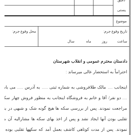
دقیق
پستی
موضوع
تاریخ وقوع جرم:
محل وقوع جرم:
ساعت روز ماه سال
دادستان محترم عمومی و انقلاب شهرستان
احتراماً به استحضار عالی می­رساند :
اینجانب .... مالک طلافروشی به شماره ثبتی ..... به آدرس ..... می­ باشم.
.... دو نفر/ آقا و خانم به فروشگاه اینجانب به منظور فروش چهار سکه ب
مراجعت نمودند. پس از بررسی سکه ­ها هیچ گونه شک و شبهی در بنده
تقلبی بودن آن­ها ایجاد نشد و پس از اخذ بهای سکه­ ها مشارالیه آن مک
نمودند. پس از مدت کوتاهی کاشف بعمل آمد که سکه­ها تقلبی بوده و بل