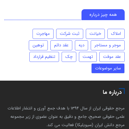
همه چیز درباره
املاک
خیانت
ثبت شرکت
مهاجرت
موجر و مستاجر
دیه
عقد دائم
توهین
عقد موقت
تهمت
چک
تنظیم قرارداد
سایر موضوعات
درباره ما
مرجع حقوقی ایران از سال 1394 با هدف جمع آوری و انتشار اطلاعات
علمی حقوقی صحیح، جامع و دقیق به عنوان عضوی از زیر مجموعه
مرجع دانش ایران (سیویلیکا) فعالیت می کند.