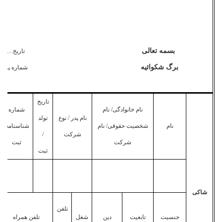
بسمه تعالی
تاریخ..........
برگ شکوا
ئیه
شماره پرونده.
تاریخ
نام خانوادگی/ نام
شماره
نام پدر / نوع
تولد
نام
شخصیت حقوقی/ نام
شناسنامه/
شرکت
/
شرکت
ثبت
ثبت
شاکی
تلفن
جنسیت
تابعیت
دین
شغل
تلفن همراه