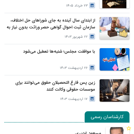
23 خرداد 1405
از ابتدای سال آینده به جای شوراهای حل اختلاف،
سازمان ثبت احوال گواهی حصر وراثت بدون نیاز به
درخواست وراث صادر خواهد کرد
22 شهریور 1403
با موافقت مجلس؛ شنبه‌ها تعطیل می‌شود
26 اردیبهشت 1403
زین پس فارغ التحصیلان حقوق می‌توانند برای
موسسات حقوقی وکالت کنند
17 اردیبهشت 1403
کارشناسان رسمی
مسعود غدیری