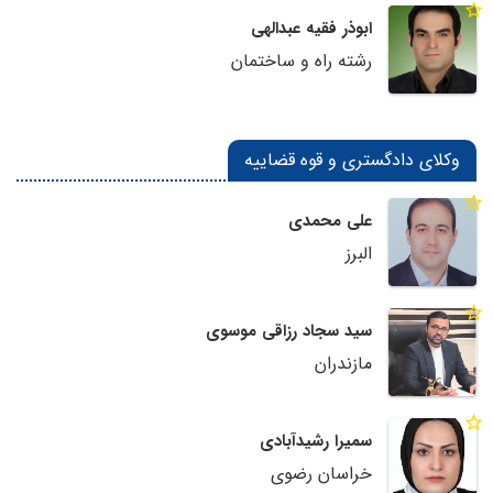
ابوذر فقیه عبدالهی
رشته راه و ساختمان
وکلای دادگستری و قوه قضاییه
علی محمدی
البرز
سید سجاد رزاقی موسوی
مازندران
سمیرا رشیدآبادی
خراسان رضوی