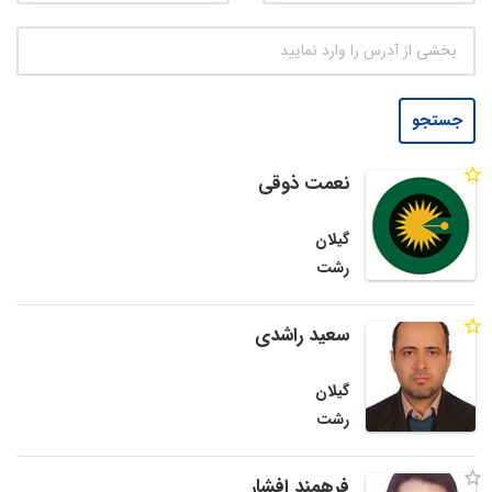
جستجو
نعمت ذوقی
گیلان
رشت
سعید راشدی
گیلان
رشت
فرهمند افشار