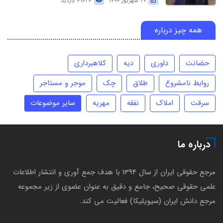
20 شهریور 1400
41624 بازدید
همه چیز درباره
حضانت
داوری
دیه
کلاهبرداری
روابط نامشروع
طلاق
چک
موجر و مستاجر
سرقت
املاک
نفقه
مهریه
سایر موضوعات
درباره ما
مرجع حقوقی ایران از سال 1394 با هدف جمع آوری و انتشار اطلاعات
علمی حقوقی صحیح، جامع و دقیق به عنوان عضوی از زیر مجموعه
مرجع دانش ایران (سیویلیکا) فعالیت می کند.