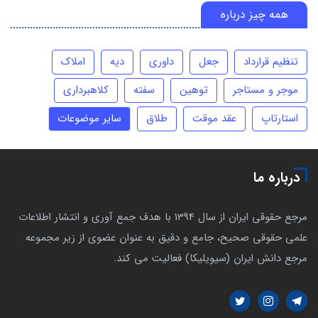
همه چیز درباره
تنظیم قرارداد
جعل
داوری
دیه
املاک
موجر و مستاجر
توهین
سفته
کلاهبرداری
استارتاپ
عقد موقت
طلاق
سایر موضوعات
درباره ما
مرجع حقوقی ایران از سال 1394 با هدف جمع آوری و انتشار اطلاعات
علمی حقوقی صحیح، جامع و دقیق به عنوان عضوی از زیر مجموعه
مرجع دانش ایران (سیویلیکا) فعالیت می کند.