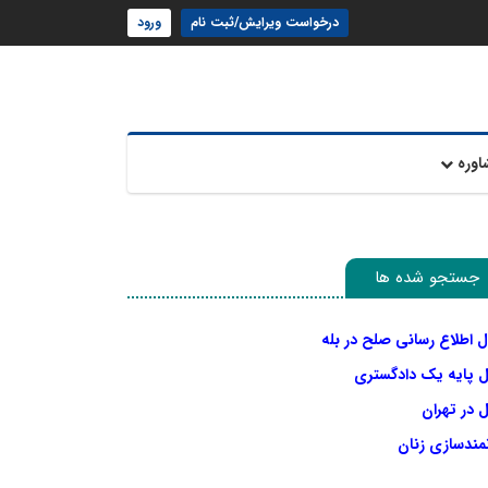
درخواست ویرایش/ثبت نام
ورود
اوره
جستجو شده ها
ل اطلاع رسانی صلح در بله
ل پایه یک دادگستری
 در تهران
نمندسازی زنان