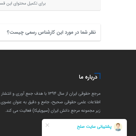
برای تکمیل محتوای این قسم
نظر شما در مورد این کارشناس رسمی چیست؟
درباره ما
مرجع حقوقی ایران از سال 1394 با هدف جمع آوری و انتشار
اطلاعات علمی حقوقی صحیح، جامع و دقیق به عنوان عضوی ا
زیر مجموعه مرجع دانش ایران (سیویلیکا) فعالیت می کند.