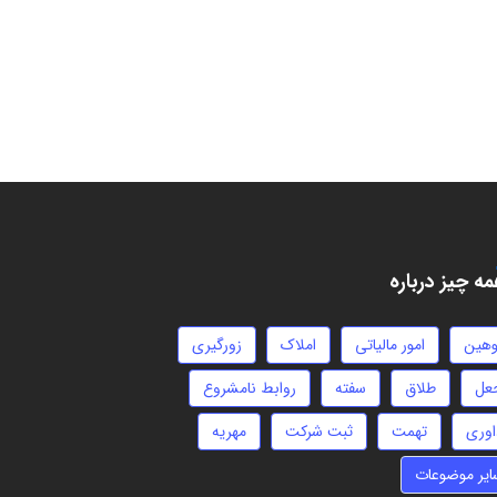
ه چیز درباره
وهین
امور مالیاتی
املاک
زورگیری
عل
طلاق
سفته
روابط نامشروع
اوری
تهمت
ثبت شرکت
مهریه
ایر موضوعات