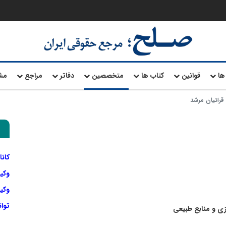
ها
قوانین
کتاب ها
متخصصین
دفاتر
مراجع
مش
قرائیان مرشد
کانا
وکی
وکیل
توا
ی و منابع طبیعی