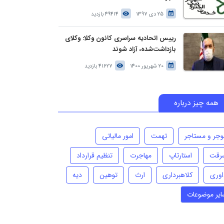
25 دی 1397
49414 بازدید
رییس اتحادیه سراسری کانون وکلا: وکلای
بازداشت‌شده، آزاد شوند
20 شهریور 1400
41627 بازدید
همه چیز درباره
وجر و مستاجر
تهمت
امور مالیاتی
رقت
استارتاپ
مهاجرت
تنظیم قرارداد
اوری
کلاهبرداری
ارث
توهین
دیه
ایر موضوعات