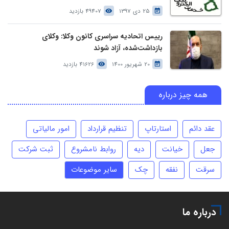
25 دی 1397
49407 بازدید
رییس اتحادیه سراسری کانون وکلا: وکلای
بازداشت‌شده، آزاد شوند
20 شهریور 1400
41626 بازدید
همه چیز درباره
عقد دائم
استارتاپ
تنظیم قرارداد
امور مالیاتی
جعل
خیانت
دیه
روابط نامشروع
ثبت شرکت
سرقت
نفقه
چک
سایر موضوعات
درباره ما