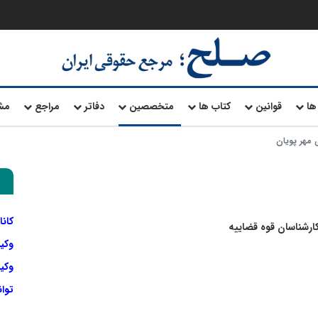
ها
قوانین
کتاب ها
متخصصین
دفاتر
مراجع
مش
مهر پویان
کانا
 کارشناسان قوه قضاییه
وکی
وکیل
توا