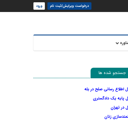
درخواست ویرایش/ثبت نام
ورود
اوره
جستجو شده ها
ل اطلاع رسانی صلح در بله
ل پایه یک دادگستری
 در تهران
نمندسازی زنان