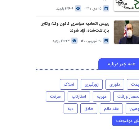
25 دی 1397
49404 بازدید
رییس اتحادیه سراسری کانون وکلا: وکلای
بازداشت‌شده، آزاد شوند
20 شهریور 1400
41623 بازدید
همه چیز درباره
همت
داوری
زورگیری
املاک
نحصار وراثت
مهریه
استارتاپ
سرقت
وهین
عقد دائم
طلاق
دیه
ایر موضوعات