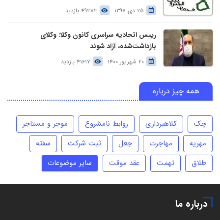
25 دی 1397
49383 بازدید
رییس اتحادیه سراسری کانون وکلا: وکلای
بازداشت‌شده، آزاد شوند
20 شهریور 1400
41617 بازدید
همه چیز درباره
چک
کلاهبرداری
روابط نامشروع
موجر و مستاجر
مهریه
مهاجرت
جعل
ثبت شرکت
سفته
طلاق
تهمت
عقد موقت
سایر موضوعات
درباره ما