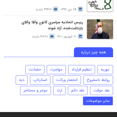
25 دی 1397
49417 بازدید
رییس اتحادیه سراسری کانون وکلا: وکلای
بازداشت‌شده، آزاد شوند
20 شهریور 1400
41628 بازدید
همه چیز درباره
مهریه
تنظیم قرارداد
مهاجرت
حضانت
روابط نامشروع
انحصار وراثت
استارتاپ
دیه
عقد موقت
عقد دائم
ارث
موجر و مستاجر
سایر موضوعات