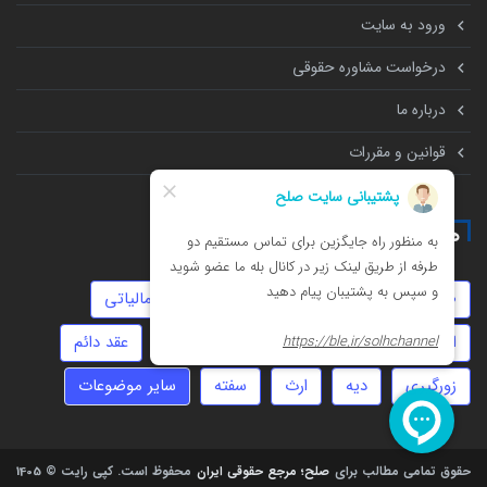
ورود به سایت
درخواست مشاوره حقوقی
درباره ما
قوانین و مقررات
همه چیز درباره
طلاق
توهین
تنظیم قرارداد
امور مالیاتی
انحصار وراثت
حضانت
ثبت شرکت
عقد دائم
زورگیری
دیه
ارث
سفته
سایر موضوعات
حقوق تمامی مطالب برای
صلح؛ مرجع حقوقی ایران
محفوظ است.
کپی رایت © 1405