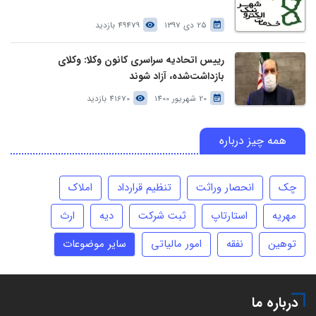
25 دی 1397
49479 بازدید
رییس اتحادیه سراسری کانون وکلا: وکلای
بازداشت‌شده، آزاد شوند
20 شهریور 1400
41670 بازدید
همه چیز درباره
چک
انحصار وراثت
تنظیم قرارداد
املاک
مهریه
استارتاپ
ثبت شرکت
دیه
ارث
توهین
نفقه
امور مالیاتی
سایر موضوعات
درباره ما