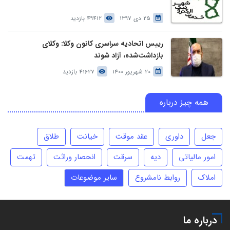
25 دی 1397
49412 بازدید
رییس اتحادیه سراسری کانون وکلا: وکلای
بازداشت‌شده، آزاد شوند
20 شهریور 1400
41627 بازدید
همه چیز درباره
جعل
داوری
عقد موقت
خیانت
طلاق
امور مالیاتی
دیه
سرقت
انحصار وراثت
تهمت
املاک
روابط نامشروع
سایر موضوعات
درباره ما