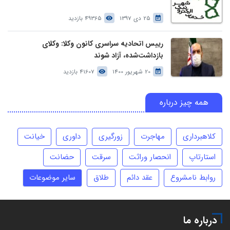
25 دی 1397
49365 بازدید
رییس اتحادیه سراسری کانون وکلا: وکلای
بازداشت‌شده، آزاد شوند
20 شهریور 1400
41607 بازدید
همه چیز درباره
کلاهبرداری
مهاجرت
زورگیری
داوری
خیانت
استارتاپ
انحصار وراثت
سرقت
حضانت
روابط نامشروع
عقد دائم
طلاق
سایر موضوعات
درباره ما