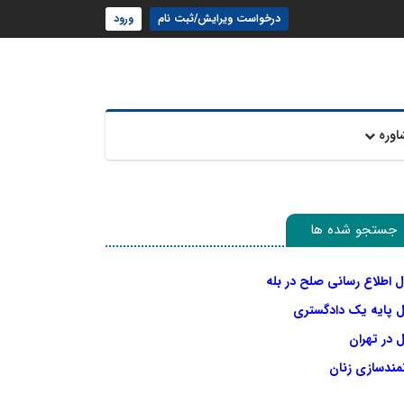
درخواست ویرایش/ثبت نام
ورود
اوره
جستجو شده ها
ل اطلاع رسانی صلح در بله
ل پایه یک دادگستری
 در تهران
نمندسازی زنان