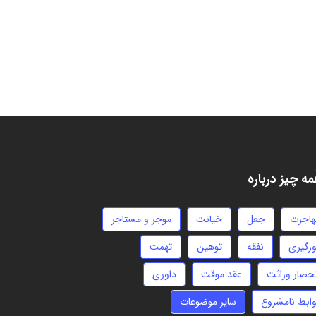
ه چیز درباره
هاجرت
جعل
خیانت
موجر و مستاجر
ورگیری
نفقه
توهین
تهمت
نحصار وراثت
عقد موقت
داوری
وابط نامشروع
سایر موضوعات