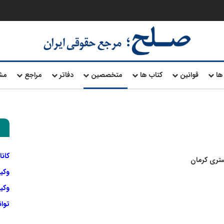
ها
قوانین
کتاب ها
متخصصین
دفاتر
مراجع
مش
کانا
ستری کرمان
وکی
وکیل
توا