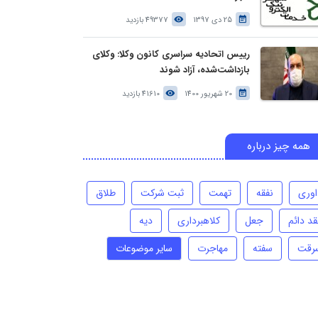
25 دی 1397
49377 بازدید
رییس اتحادیه سراسری کانون وکلا: وکلای
بازداشت‌شده، آزاد شوند
20 شهریور 1400
41610 بازدید
همه چیز درباره
اوری
نفقه
تهمت
ثبت شرکت
طلاق
قد دائم
جعل
کلاهبرداری
دیه
رقت
سفته
مهاجرت
سایر موضوعات