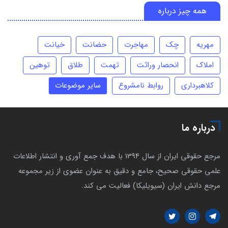
همه چیز درباره
مهریه
چک
مهاجرت
حضانت
خیانت
املاک
انحصار وراثت
تهمت
طلاق
توهین
کلاهبرداری
روابط نامشروع
سایر موضوعات
درباره ما
مرجع حقوقی ایران از سال 1394 با هدف جمع آوری و انتشار اطلاعات
علمی حقوقی صحیح، جامع و دقیق به عنوان عضوی از زیر مجموعه
مرجع دانش ایران (سیویلیکا) فعالیت می کند.