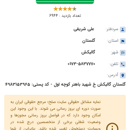
تعداد بازدید : 6944
سردفتر:
علی شریفی
استان:
گلستان
شهر:
گالیکش‎
تلفن:
0173-5837770
آدرس:
گلستان گالیکش خ شهید باهنر کوچه اول - کد پستی: 4983153965
نمایه مشاغل حقوقی سایت صلح؛ مرجع حقوقی ایران به
صورت دوره ای بروز رسانی می شوند. با این وجود این
امکان وجود دارد که در فواصل بروز رسانی مجوزها و
وضعیت شغلی برخی از متخصصین درج شده در
وبسایت دستخوش تغییر شده باشد. بنابراین از شما