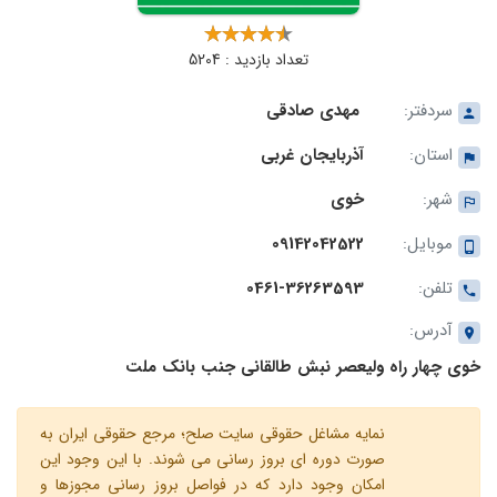
تعداد بازدید : 5204
سردفتر:
مهدی صادقی
استان:
آذربایجان غربی
شهر:
خوی
موبایل:
09142042522
تلفن:
0461-36263593
آدرس:
خوی چهار راه ولیعصر نبش طالقانی جنب بانک ملت
نمایه مشاغل حقوقی سایت صلح؛ مرجع حقوقی ایران به
صورت دوره ای بروز رسانی می شوند. با این وجود این
امکان وجود دارد که در فواصل بروز رسانی مجوزها و