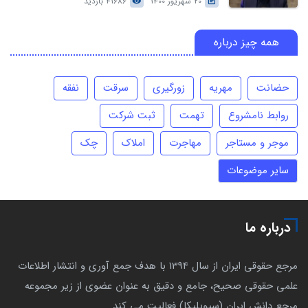
20 شهریور 1400
41686 بازدید
همه چیز درباره
حضانت
مهریه
زورگیری
سرقت
نفقه
روابط نامشروع
تهمت
ثبت شرکت
موجر و مستاجر
مهاجرت
املاک
چک
سایر موضوعات
درباره ما
مرجع حقوقی ایران از سال 1394 با هدف جمع آوری و انتشار اطلاعات
علمی حقوقی صحیح، جامع و دقیق به عنوان عضوی از زیر مجموعه
مرجع دانش ایران (سیویلیکا) فعالیت می کند.