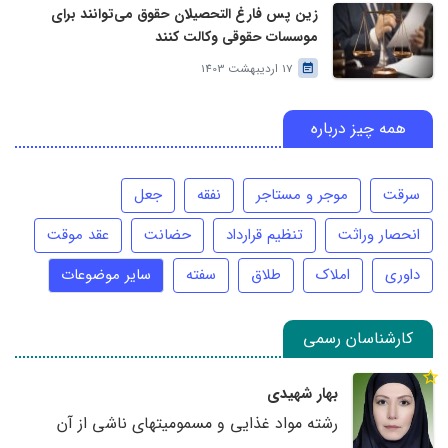
زین پس فارغ التحصیلان حقوق می‌توانند برای
موسسات حقوقی وکالت کنند
17 اردیبهشت 1403
همه چیز درباره
سرقت
موجر و مستاجر
نفقه
جعل
انحصار وراثت
تنظیم قرارداد
حضانت
عقد موقت
داوری
املاک
طلاق
سفته
سایر موضوعات
کارشناسان رسمی
بهار شهیدی
رشته مواد غذایی و مسمومیتهای ناشی از آن