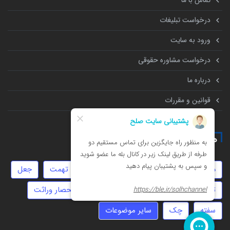
تماس با ما
درخواست تبلیغات
ورود به سایت
درخواست مشاوره حقوقی
درباره ما
قوانین و مقررات
همه چیز درباره
دیه
توهین
خیانت
حضانت
تهمت
جعل
ثبت شرکت
سرقت
عقد موقت
انحصار وراثت
سفته
چک
سایر موضوعات