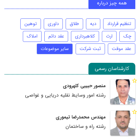
همه چیز درباره
تنظیم قرارداد
دیه
طلاق
داوری
توهین
چک
ارث
کلاهبرداری
عقد دائم
املاک
عقد موقت
ثبت شرکت
سایر موضوعات
کارشناسان رسمی
منصور حبیبی کلهرودی
رشته امور وسایط نقلیه دریایی و غواصی
مهندس محمدرضا تیموری
رشته راه و ساختمان