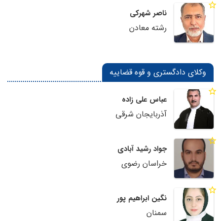
ناصر شهرکی
رشته معادن
وکلای دادگستری و قوه قضاییه
عباس علی زاده
آذربایجان شرقی
جواد رشید آبادی
خراسان رضوی
نگین ابراهیم پور
سمنان