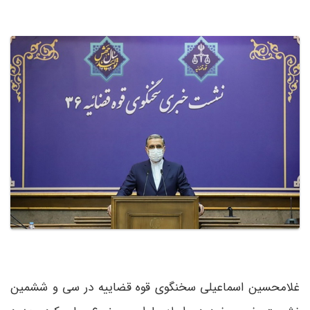
غلامحسین اسماعیلی سخنگوی قوه قضاییه در سی و ششمین