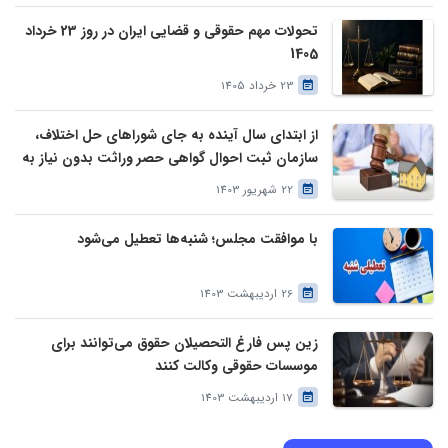
تحولات مهم حقوقی و قضایی ایران در روز 23 خرداد
1405
23 خرداد 1405
از ابتدای سال آینده به جای شوراهای حل اختلاف،
سازمان ثبت احوال گواهی حصر وراثت بدون نیاز به
درخواست وراث صادر خواهد کرد
22 شهریور 1403
با موافقت مجلس؛ شنبه‌ها تعطیل می‌شود
26 اردیبهشت 1403
زین پس فارغ التحصیلان حقوق می‌توانند برای
موسسات حقوقی وکالت کنند
17 اردیبهشت 1403