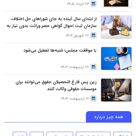
23 خرداد 1405
از ابتدای سال آینده به جای شوراهای حل اختلاف،
سازمان ثبت احوال گواهی حصر وراثت بدون نیاز به
درخواست وراث صادر خواهد کرد
22 شهریور 1403
با موافقت مجلس؛ شنبه‌ها تعطیل می‌شود
26 اردیبهشت 1403
زین پس فارغ التحصیلان حقوق می‌توانند برای
موسسات حقوقی وکالت کنند
17 اردیبهشت 1403
همه چیز درباره