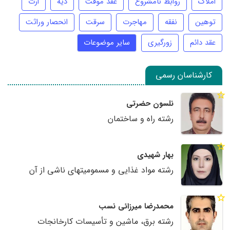
املاک
روابط نامشروع
عقد موقت
دیه
ارث
توهین
نفقه
مهاجرت
سرقت
انحصار وراثت
عقد دائم
زورگیری
سایر موضوعات
کارشناسان رسمی
نلسون حضرتی
رشته راه و ساختمان
بهار شهیدی
رشته مواد غذایی و مسمومیتهای ناشی از آن
محمدرضا میرزائی نسب
رشته برق، ماشین و تأسیسات کارخانجات