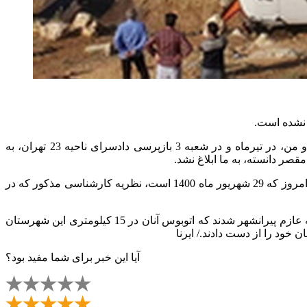
غ نشده است.
پرتو برهان‌پور وکیل اولیای دم پرونده حادثه واژگونی اتوبوس خبرنگاران محیط زیست در صفحه توییتر خود نوشت:‌ آقای علی مجتهدزاده و من، در تیرماه و در شعبه 3 بازپرسی دادسرای ناحیه 23 تهران، به
مجددا لایحه‌ای به شعبه بازپرسی نقده ارسال و ضمن تاکید بر اعلام وکالت در دادسرای نیابت تهران، درخواست ابلاغ نظریه را کردیم، اما تا امروز که 29 شهریور ماه 1400 است، نظریه کارشناسی مذکور که در
لازم به ذکر است که 25 نفر از خبرنگاران رسانه های کشور صبح دوم تیرماه سال جاری، برای بازدید از طرح‌های ستاد احیای دریاچه ارومیه عازم پیرانشهر شدند که اتوبوس آنان در 15 کیلومتری این شهرستان
 خود را از دست دادند./ ایرنا
آیا این خبر برای شما مفید بود؟