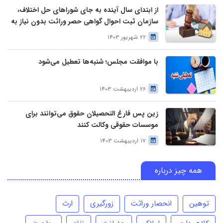
از ابتدای سال آینده به جای شوراهای حل اختلاف،
سازمان ثبت احوال گواهی حصر وراثت بدون نیاز به
درخواست وراث صادر خواهد کرد
22 شهریور 1403
با موافقت مجلس؛ شنبه‌ها تعطیل می‌شود
26 اردیبهشت 1403
زین پس فارغ التحصیلان حقوق می‌توانند برای
موسسات حقوقی وکالت کنند
17 اردیبهشت 1403
همه چیز درباره
توهین
انحصار وراثت
زورگیری
ارث