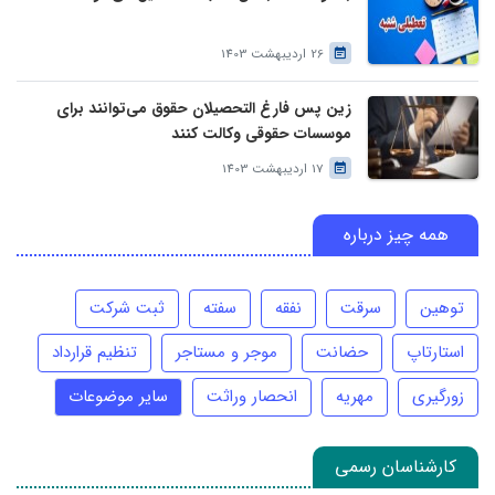
26 اردیبهشت 1403
زین پس فارغ التحصیلان حقوق می‌توانند برای
موسسات حقوقی وکالت کنند
17 اردیبهشت 1403
همه چیز درباره
توهین
سرقت
نفقه
سفته
ثبت شرکت
استارتاپ
حضانت
موجر و مستاجر
تنظیم قرارداد
زورگیری
مهریه
انحصار وراثت
سایر موضوعات
کارشناسان رسمی