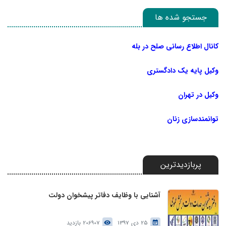
جستجو شده ها
کانال اطلاع رسانی صلح در بله
وکیل پایه یک دادگستری
وکیل در تهران
توانمندسازی زنان
پربازدیدترین
آشنایی با وظایف دفاتر پیشخوان دولت
25 دی 1397
206907 بازدید