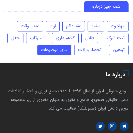
همه چیز درباره
مهاجرت
سفته
عقد دائم
ارث
عقد موقت
ثبت شرکت
طلاق
کلاهبرداری
استارتاپ
جعل
توهین
انحصار وراثت
سایر موضوعات
درباره ما
مرجع حقوقی ایران از سال 1394 با هدف جمع آوری و انتشار اطلاعات
علمی حقوقی صحیح، جامع و دقیق به عنوان عضوی از زیر مجموعه
مرجع دانش ایران (سیویلیکا) فعالیت می کند.