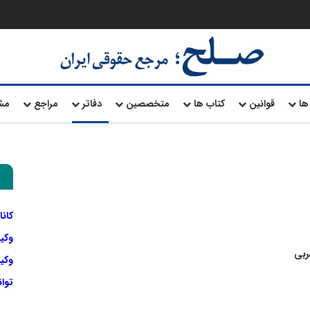
ها
قوانین
کتاب ها
متخصصین
دفاتر
مراجع
مش
کانا
وکی
ربی
وکیل
توا