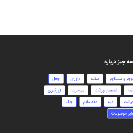
ه چیز درباره
وجر و مستاجر
سفته
داوری
جعل
فقه
انحصار وراثت
مهاجرت
زورگیری
یانت
دیه
عقد دائم
چک
ایر موضوعات