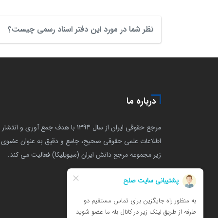
نظر شما در مورد این دفتر اسناد رسمی چیست؟
درباره ما
مرجع حقوقی ایران از سال 1394 با هدف جمع آوری و انتشار
اطلاعات علمی حقوقی صحیح، جامع و دقیق به عنوان عضوی ا
زیر مجموعه مرجع دانش ایران (سیویلیکا) فعالیت می کند.