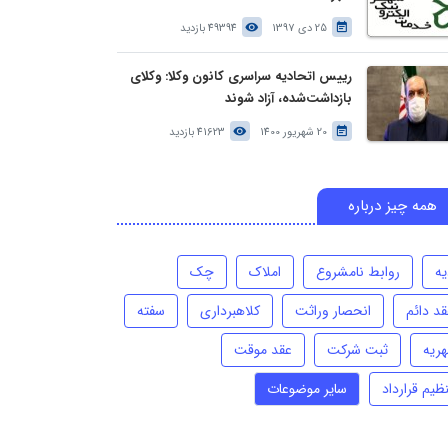
25 دی 1397
49394 بازدید
رییس اتحادیه سراسری کانون وکلا: وکلای
بازداشت‌شده، آزاد شوند
20 شهریور 1400
41623 بازدید
همه چیز درباره
یه
روابط نامشروع
املاک
چک
قد دائم
انحصار وراثت
کلاهبرداری
سفته
هریه
ثبت شرکت
عقد موقت
ظیم قرارداد
سایر موضوعات