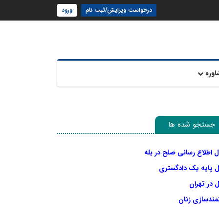
درخواست ویرایش/ثبت نام
ورود
اوره
جستجو شده ها
ل اطلاع رسانی صلح در بله
ل پایه یک دادگستری
 در تهران
نمندسازی زنان