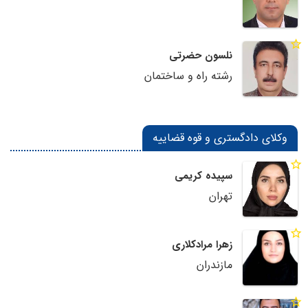
نلسون حضرتی
رشته راه و ساختمان
وکلای دادگستری و قوه قضاییه
سپیده کریمی
تهران
زهرا مرادکلاری
مازندران