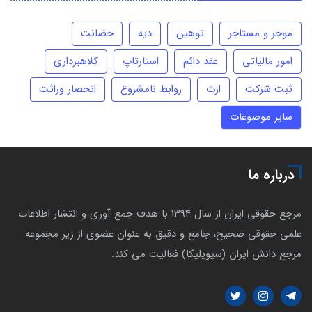
موجر و مستاجر
توهین
دیه
حضانت
امور مالیاتی
عقد دائم
استارتاپ
کلاهبرداری
ثبت شرکت
ارث
روابط نامشروع
انحصار وراثت
سایر موضوعات
درباره ما
مرجع حقوقی ایران از سال 1394 با هدف جمع آوری و انتشار اطلاعات
علمی حقوقی صحیح، جامع و دقیق به عنوان عضوی از زیر مجموعه
مرجع دانش ایران (سیویلیکا) فعالیت می کند.