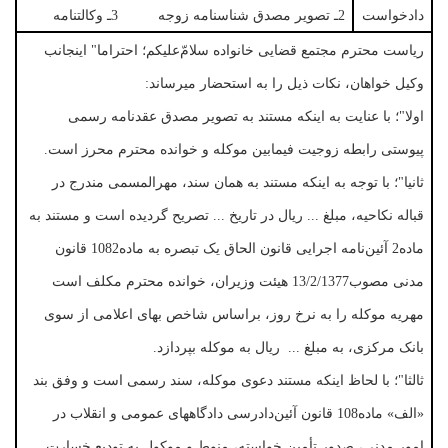
دادخواست
2ـ تصویر مصدق شناسنامه زوجه 3ـ وکالتنامه
ریاست محترم مجتمع قضایی خانواده سلامّ‌علیکم؛ احتراما" اینجانب
وکیل خواهان، نکات ذیل را به استحضار میرساند:
اولا"؛ با عنایت به اینکه مستند به تصویر مصدق عقدنامه رسمی
پیوستی رابطه زوجیت فیمابین موکله و خوانده محترم محرز است.
ثانیا"؛ با توجه به اینکه مستند به همان سند، مهرالمسمی مندرج در
قباله نکاحیه، مبلغ ... ریال در تاریخ ... تصریح گردیده است و مستند به
ماده2 آئین‌نامه اجرایی قانون الحاق یک تبصره به ماده1082 قانون
مدنی مصوب13/2/1377 هیئت وزیران، خوانده محترم مکلف است
مهریه موکله را به نرخ روز، براساس شاخص بهای اعلامی از سوی
بانک مرکزی، به مبلغ ... ریال به موکله بپردازد.
ثالثا"؛ با لحاظ اینکه مستند دعوی موکله، سند رسمی است و وفق بند
«الف» ماده108 قانون آئین‌دادرسی دادگاههای عمومی و انقلاب در
امور مدنی، صدور تأمین خواسته، منوط و موکول به تودیع خسارت