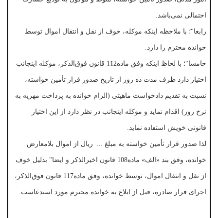
احتمالی نمی‌باشد.
رابعا"؛ با ملاحظه اینکه موکله، خوف از نقل و انتقال اموال توسط
خوانده محترم را دارد.
خامسا"؛ با لحاظ اینکه وفق ماده112 قانون فوق‌الذکر، موکله اینجانب
اختیار دارد ظرف مدت ده روز از تاریخ صدور قرار تأمین خواسته،
نسبت به تقدیم دادخواست ماهیتی (الزام خوانده به پرداخت مهریه به
نرخ روز) اقدام نماید و موکله اینجانب در نظر دارد از این اختیار
قانونی خویش استفاده نماید.
لذا صدور قرار تأمین خواسته به مبلغ ... ریال از اموال بلامعارض
خوانده، وفق بند «الف» ماده108 قانون اخیرالذکر و ایضا" بدلیل خوف
از نقل و انتقال اموال، توسط خوانده، وفق ماده117 قانون فوق‌الذکر،
اجرای قرار صادره، قبل از ابلاغ به خوانده محترم مورد استدعاست.