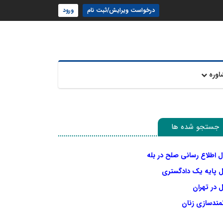
درخواست ویرایش/ثبت نام
ورود
اوره
جستجو شده ها
ل اطلاع رسانی صلح در بله
ل پایه یک دادگستری
 در تهران
نمندسازی زنان