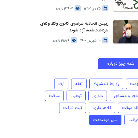
25 دی 1397
49407 بازدید
رییس اتحادیه سراسری کانون وکلا: وکلای
بازداشت‌شده، آزاد شوند
20 شهریور 1400
41626 بازدید
همه چیز درباره
همت
روابط نامشروع
نفقه
ارث
وجر و مستاجر
داوری
توهین
سرقت
قد موقت
کلاهبرداری
ثبت شرکت
یانت
سایر موضوعات