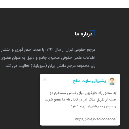
درباره ما
مرجع حقوقی ایران از سال 1394 با هدف جمع آوری و انتشار
اطلاعات علمی حقوقی صحیح، جامع و دقیق به عنوان عضوی ا
زیر مجموعه مرجع دانش ایران (سیویلیکا) فعالیت می کند.