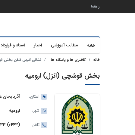
راهنما
مطالب آموزشی
اخبار
اسناد و قرارداد 
خانه
خانه
کلانتری ها و پاسگاه ها
نشانی آدرس تلفن بخش قوشچ
بخش قوشچی (انزل) ارومیه
استان:
آذربایجان غ
شهر:
ارومیه
تلفن:
(0443) 3222633