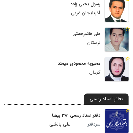
رسول یحیی زاده
آذربایجان غربی
علی قائدرحمتی
لرستان
محبوبه محمودی میمند
کرمان
دفاتر اسناد رسمی
دفتر اسناد رسمی 381 بیضا
علی بانشی
سردفتر: