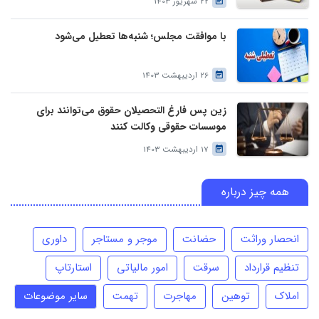
22 شهریور 1403
با موافقت مجلس؛ شنبه‌ها تعطیل می‌شود
26 اردیبهشت 1403
زین پس فارغ التحصیلان حقوق می‌توانند برای
موسسات حقوقی وکالت کنند
17 اردیبهشت 1403
همه چیز درباره
انحصار وراثت
حضانت
موجر و مستاجر
داوری
تنظیم قرارداد
سرقت
امور مالیاتی
استارتاپ
املاک
توهین
مهاجرت
تهمت
سایر موضوعات