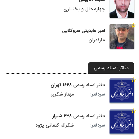
چهارمحال و بختیاری
امیر عابدینی سروکلایی
مازندران
دفاتر اسناد رسمی
دفتر اسناد رسمی 1668 تهران
مهناز شکری
سردفتر:
دفتر اسناد رسمی 638 شیراز
شکراله کنعانی پژوه
سردفتر: