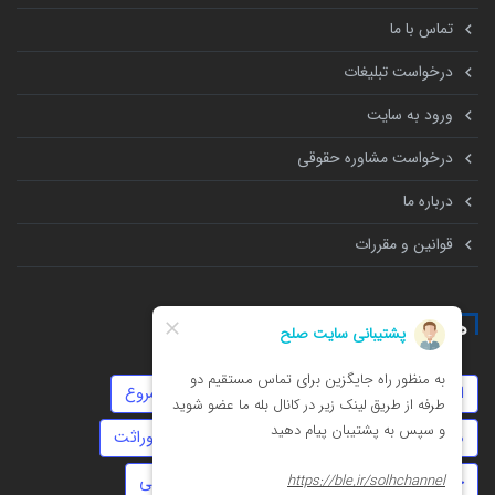
تماس با ما
درخواست تبلیغات
ورود به سایت
درخواست مشاوره حقوقی
درباره ما
قوانین و مقررات
همه چیز درباره
ارث
چک
ثبت شرکت
روابط نامشروع
مهاجرت
حضانت
تهمت
انحصار وراثت
خیانت
توهین
سرقت
امور مالیاتی