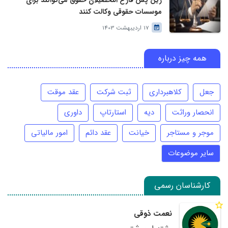
زین پس فارغ التحصیلان حقوق می‌توانند برای
موسسات حقوقی وکالت کنند
17 اردیبهشت 1403
همه چیز درباره
جعل
کلاهبرداری
ثبت شرکت
عقد موقت
انحصار وراثت
دیه
استارتاپ
داوری
موجر و مستاجر
خیانت
عقد دائم
امور مالیاتی
سایر موضوعات
کارشناسان رسمی
نعمت ذوقی