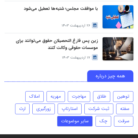
با موافقت مجلس؛ شنبه‌ها تعطیل می‌شود
26 اردیبهشت 1403
زین پس فارغ التحصیلان حقوق می‌توانند برای
موسسات حقوقی وکالت کنند
17 اردیبهشت 1403
همه چیز درباره
توهین
طلاق
مهاجرت
مهریه
املاک
سفته
ثبت شرکت
استارتاپ
زورگیری
ارث
سرقت
چک
سایر موضوعات