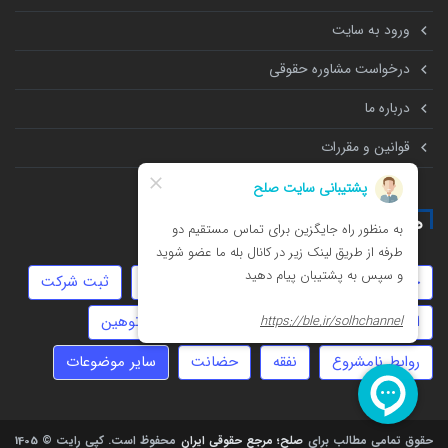
ورود به سایت
درخواست مشاوره حقوقی
درباره ما
قوانین و مقررات
همه چیز درباره
چک
عقد موقت
مهاجرت
سرقت
ثبت شرکت
استارتاپ
موجر و مستاجر
سفته
توهین
روابط نامشروع
نفقه
حضانت
سایر موضوعات
حقوق تمامی مطالب برای
صلح؛ مرجع حقوقی ایران
محفوظ است.
کپی رایت © 1405