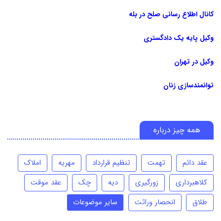
کانال اطلاع رسانی صلح در بله
وکیل پایه یک دادگستری
وکیل در تهران
توانمندسازی زنان
همه چیز درباره
عقد دائم
تهمت
تنظیم قرارداد
مهریه
املاک
کلاهبرداری
زورگیری
دیه
چک
عقد موقت
طلاق
انحصار وراثت
سایر موضوعات