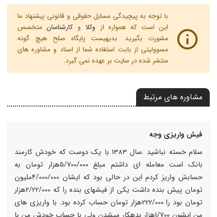
با توجه به پیچیدگی مسایل حقوقی و قانونی پیشنهاد ما
این است که همواره از
وکلا
و
کارشناسان
متخصص
مشورت بگیرید. بدیهیست پایگاه صلح هیچ گونه
مسوولیتی از بابت استفاده شما از اسناد و مشاوره های
منتشر شده در سایت بر عهده نمی گیرد.
مشاوره های مرتبط
فیش واریزی وجه
سلام خسته نباشید .سال 1383 با یک دوست که خودش کارمند
بانک است معامله ای داشتم مبلغ 5/700/000هزار تومان به
حسابش واریز کردم این در حالی بود که ایشان 4/000/000ملیون
تومان پیش بنده داشت یکی از فیشهای بنده را که 2/22/000هزار
تومان بود را 222/000هزار تومان حساب کرده بود. با واریزی های
من ایشون 1/700هزار بدهکار میشدن ولی با حساب خودش من با