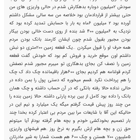
سودش 2میلیون دوباره بدهکارش شدم در حالی واریزی های من
حتی بیشتر از قراردادمان بود خلاصه من سه سالی مشکل داشتم
آورده بود 2 میلیون 6ماه یه بار با حسابش تمدید کرده بود که
نزدیک به 6میلیون 400 شد بنده از روی دست خالی بودن بیکار
بودن مجبور بقبول شدم چون ایشان کارمند بانک بودن مردم
همه حرف او را قبول میکردن ..یک قطعه زمین 200متری دو نبش
داشتم اون موقع خرید و فروش کم بود که خودش گفت قطعه
زمین را نصف کن بجای بدهکاری تو میبرم مجبور شدم نصفش
کردم قولنامه هم کردیم بجای 600هزار باقیمانده چک داد ک چک
را هم پرداخت نکرد .قسم میخوره که دستی پول را بمن داده در
حالی نداده حالا رفته بانکی که در آن حساب داشته و چک همان
بانک را داده بود کامل از بین برده پارتی داشته. حالا زمین بنده را
من چند روز پیش قیمت گرفتم میگه یک میلیارد و نیم این در
حالیکه این آقا با شایعات مرا بین مردم بی اعتبار کرده بخدا چند
بار تصمیم بخودکشی خودم و بچه هام گرفته بودمّ آیا میتونم
حق زن و بچه هام ازش بگیرم به نرخ روز .هم فیشهای واریزی
5ملییون 700 هستن و چک 600 هم هست شمارا به شیر مادرتان