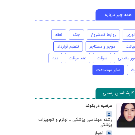
همه چیز درباره
اوری
روابط نامشروع
چک
نفقه
یانت
موجر و مستاجر
تنظیم قرارداد
ور مالیاتی
سرقت
عقد موقت
دیه
رث
سایر موضوعات
کارشناسان رسمی
مرضیه دریکوند
رشته مهندسی پزشکی ـ لوازم و تجهیزات
پزشکی
اهواز