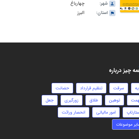
چهارباغ
شهر:
البرز
استان:
ه چیز درباره
یه
سرقت
تنظیم قرارداد
حضانت
همت
توهین
طلاق
زورگیری
جعل
تارتاپ
امور مالیاتی
انحصار وراثت
ایر موضوعات